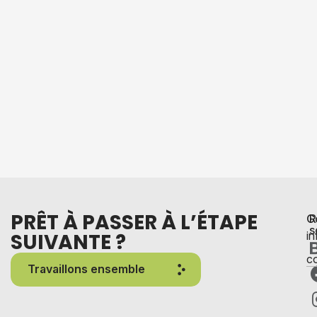
PRÊT À PASSER À L’ÉTAPE
C
R
s
SUIVANTE ?
i
co
Travaillons ensemble