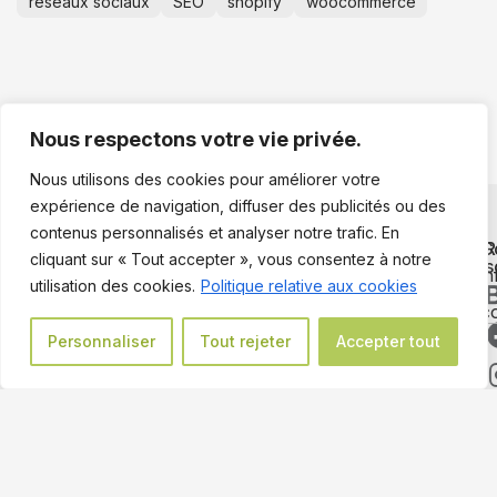
réseaux sociaux
SEO
shopify
woocommerce
Nous respectons votre vie privée.
Nous utilisons des cookies pour améliorer votre
expérience de navigation, diffuser des publicités ou des
contenus personnalisés et analyser notre trafic. En
PRÊT À PASSER À L’ÉTAPE
C
R
cliquant sur « Tout accepter », vous consentez à notre
s
SUIVANTE ?
i
utilisation des cookies.
Politique relative aux cookies
co
Travaillons ensemble
Personnaliser
Tout rejeter
Accepter tout